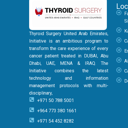
Loc
F
S
K
Thyroid Surgery United Arab Emirates,
Initiative is an ambitious program to
C
transform the care experience of every
E
cancer patient treated in DUBAI, Abu
Ai
Dhabi, UAE, MENA & IRAQ. The
Initiative combines the latest
C
technology and information
D
management protocols with multi-
disciplinary,
+971 50 788 5001
+964 773 380 1661
+971 54 452 8282