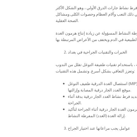
فرط نشاط جارات الدرق الأولي ، وهو الشكل الأكثر
 ذلك التعب وآلام العظام وحصوات الكلى ومشاكل
الصحة العقلية.
فرطة النشاط المسؤولة عن زيادة إنتاج هرمون الغدة
الخبرات والتقنيات الجراحية في بغداد
 ، باستخدام تقنيات طفيفة التوغل تقلل من الندوب
وتعزز التعافي بشكل أسرع. وتشمل هذه التقنيات:
استئصال الغدة الدرقية طفيف التوغل (MIP): نهج طفيف التوغل يتضمن شقوقا صغيرة واستخدام أدوات متخصصة لتحديد
موقع الغدد الجار درقية المصابة وإزالتها.
يد فرط نشاط الغدد الجار درقية بدقة أثناء
الجراحة.
ن الغدة الجار درقية أثناء الجراحة لتأكيد
إزالة الغدة (الغدد) المفرطة النشاط.
عوامل يجب مراعاتها عند اختيار الجراح