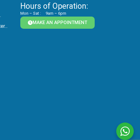
Hours of Operation:
Mon – Sat :
9am – 6pm
.
MAKE AN APPOINTMENT
r...