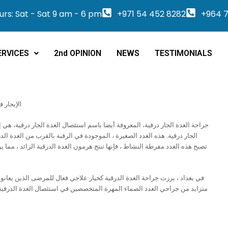
rs: Sat - Sat 9 am - 6 pm
+971 54 452 8282
+964 7
ERVICES
2nd OPINION
NEWS
TESTIMONIALS
الإبحار 
جراحة الغدة الجار درقية، المعروفة أيضا باسم استئصال الغدة الجار درقية، هي
الجار درقية. هذه الغدد الصغيرة ، الموجودة في الرقبة بالقرب من الغدة ا
تصبح هذه الغدد مفرطة النشاط ، فإنها تنتج هرمون الغدة الدرقية الزائد ، مما
في بغداد ، برزت جراحة الغدة الدرقية كخيار علاجي فعال للمرضى الذين يعان
متزايد من جراحي الغدد الصماء المهرة المتخصصين في استئصال الغدة الدرقية 