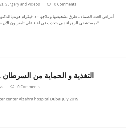
ws
,
Surgery and Videos
0 Comments
أمراض الغدد الصماء .. طرق تشخيصها وعلاجها - د. فيكرام هوندياالدكتو
بمستشفى الزهراء دبي يتحدث في لقاء على تليفزيون الآن ح"
التغذية و الحماية من السرطان ….
ws
0 Comments
r center Alzahra hospital Dubai July 2019