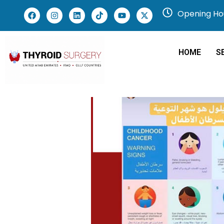
Opening Hou
HOME
S