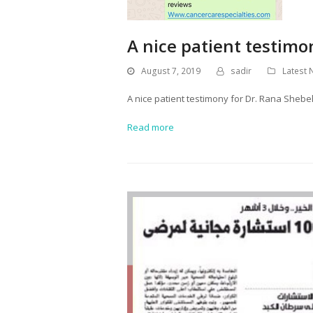
A nice patient testimo
August 7, 2019
sadir
Latest
A nice patient testimony for Dr. Rana Sheb
Read more