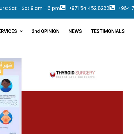
rs: Sat - Sat 9 am - 6 pm
+971 54 452 8282
+964 7
ERVICES
2nd OPINION
NEWS
TESTIMONIALS