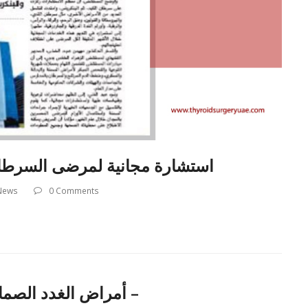
استشارة مجانية لمرضى السرطان 
 News
0 Comments
أمراض الغدد الصماء .. طرق تشخيصها وعلاجها –